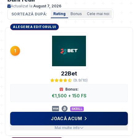
Actualizat la:
August 7, 2026
Rating
Bonus
Cele mai noi
SORTEAZĂ DUPĂ:
ALEGEREA EDITORULUI
1
22Bet
(9.9/10)
Bonus:
€1,500 + 150 FS
SKRILL
JOACĂ ACUM
Mai multe info