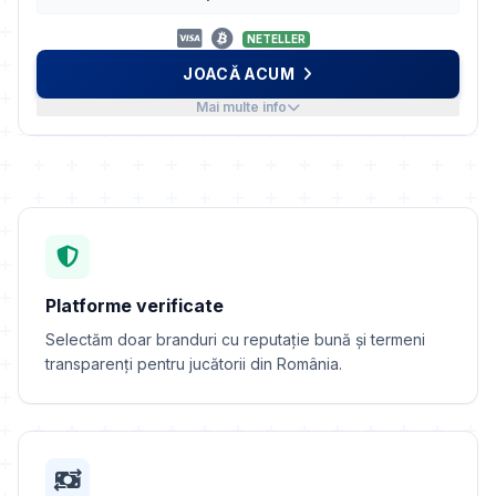
NETELLER
JOACĂ ACUM
Mai multe info
DE CE NE PLACE
RTP: 96%
Min Deposit: €1
Payout speed: 1-24 hours
Casino Games: 5000+
BINE DE ȘTIUT
Platforme verificate
Limited table game selection
Selectăm doar branduri cu reputație bună și termeni
transparenți pentru jucătorii din România.