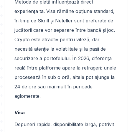
Metoda de plată influențează direct
experiența ta. Visa rămâne opțiune standard,
în timp ce Skrill și Neteller sunt preferate de
jucătorii care vor separare între bancă și joc.
Crypto este atractiv pentru viteză, dar
necesită atenție la volatilitate și la pașii de
securizare a portofelului. În 2026, diferența
reală între platforme apare la retrageri: unele
procesează în sub o oră, altele pot ajunge la
24 de ore sau mai mult în perioade
aglomerate.
Visa
Depuneri rapide, disponibilitate largă, potrivit