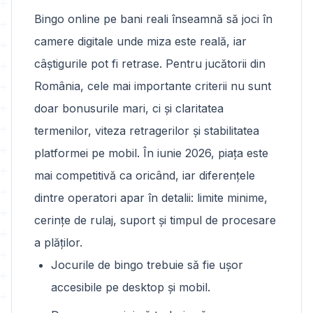
Bingo online pe bani reali înseamnă să joci în
camere digitale unde miza este reală, iar
câștigurile pot fi retrase. Pentru jucătorii din
România, cele mai importante criterii nu sunt
doar bonusurile mari, ci și claritatea
termenilor, viteza retragerilor și stabilitatea
platformei pe mobil. În iunie 2026, piața este
mai competitivă ca oricând, iar diferențele
dintre operatori apar în detalii: limite minime,
cerințe de rulaj, suport și timpul de procesare
a plăților.
Jocurile de bingo trebuie să fie ușor
accesibile pe desktop și mobil.