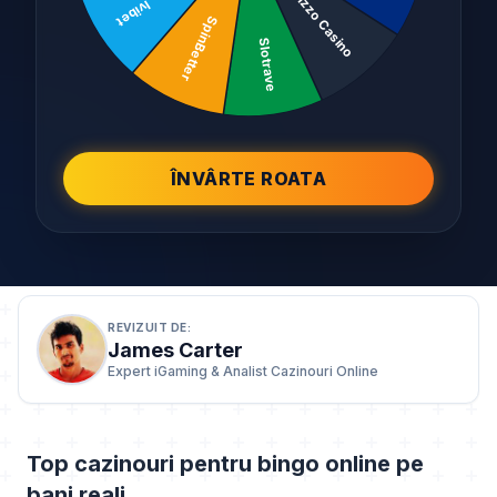
ÎNVÂRTE ROATA
REVIZUIT DE:
James Carter
Expert iGaming & Analist Cazinouri Online
Top cazinouri pentru bingo online pe
bani reali