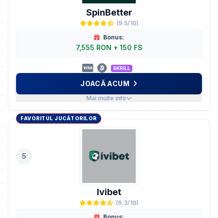
BINE DE ȘTIUT
SpinBetter
Wagering: Bonus x40
(9.5/10)
Bonus:
7,555 RON + 150 FS
SKRILL
JOACĂ ACUM
Mai multe info
FAVORITUL JUCĂTORILOR
DE CE NE PLACE
RTP: 96%
Min Deposit: 10 RON
Payout speed: Up to 24 hours
5
Casino Games: 5500+
BINE DE ȘTIUT
Ivibet
Higher wagering requirements
(9.3/10)
Bonus: