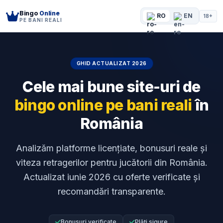
Bingo
Online
RO
EN
18+
PE BANI REALI
GHID ACTUALIZAT 2026
Cele mai bune site-uri de
bingo online pe bani reali
în
România
Analizăm platforme licențiate, bonusuri reale și
viteza retragerilor pentru jucătorii din România.
Actualizat iunie 2026
cu oferte verificate și
recomandări transparente.
Bonusuri verificate
Plăți sigure