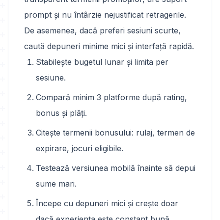
prompt și nu întârzie nejustificat retragerile.
De asemenea, dacă preferi sesiuni scurte,
caută depuneri minime mici și interfață rapidă.
Stabilește bugetul lunar și limita per
sesiune.
Compară minim 3 platforme după rating,
bonus și plăți.
Citește termenii bonusului: rulaj, termen de
expirare, jocuri eligibile.
Testează versiunea mobilă înainte să depui
sume mari.
Începe cu depuneri mici și crește doar
dacă experiența este constant bună.