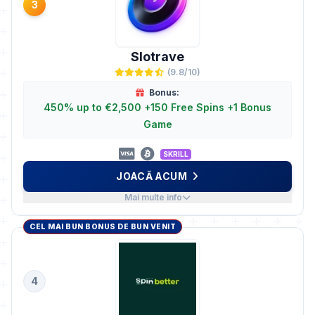
Payout speed: Instant
3
Casino Games: 6000+
BINE DE ȘTIUT
Slotrave
Fewer ongoing promotions
(9.8/10)
Bonus:
450% up to €2,500 +150 Free Spins +1 Bonus
Game
SKRILL
JOACĂ ACUM
Mai multe info
CEL MAI BUN BONUS DE BUN VENIT
DE CE NE PLACE
RTP: 97%
Min Deposit: €10
Payout speed: 1-3 hours
4
Casino Games: 7000+