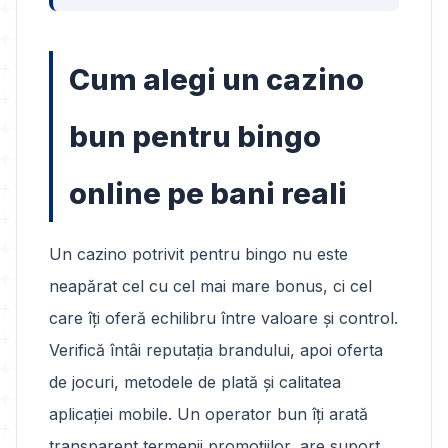
Cum alegi un cazino
bun pentru bingo
online pe bani reali
Un cazino potrivit pentru bingo nu este
neapărat cel cu cel mai mare bonus, ci cel
care îți oferă echilibru între valoare și control.
Verifică întâi reputația brandului, apoi oferta
de jocuri, metodele de plată și calitatea
aplicației mobile. Un operator bun îți arată
transparent termenii promoțiilor, are suport