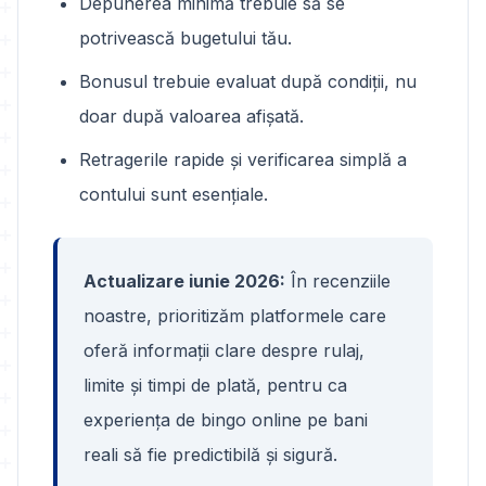
Depunerea minimă trebuie să se
potrivească bugetului tău.
Bonusul trebuie evaluat după condiții, nu
doar după valoarea afișată.
Retragerile rapide și verificarea simplă a
contului sunt esențiale.
Actualizare iunie 2026:
În recenziile
noastre, prioritizăm platformele care
oferă informații clare despre rulaj,
limite și timpi de plată, pentru ca
experiența de bingo online pe bani
reali să fie predictibilă și sigură.