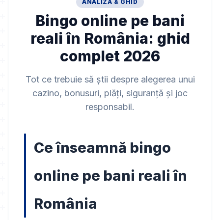
ANALIZĂ & GHID
Bingo online pe bani
reali în România: ghid
complet 2026
Tot ce trebuie să știi despre alegerea unui
cazino, bonusuri, plăți, siguranță și joc
responsabil.
Ce înseamnă bingo
online pe bani reali în
România