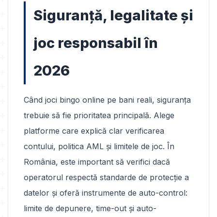
Siguranță, legalitate și
joc responsabil în
2026
Când joci bingo online pe bani reali, siguranța
trebuie să fie prioritatea principală. Alege
platforme care explică clar verificarea
contului, politica AML și limitele de joc. În
România, este important să verifici dacă
operatorul respectă standarde de protecție a
datelor și oferă instrumente de auto-control:
limite de depunere, time-out și auto-