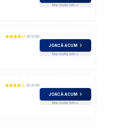
Mai multe info
(8.5/10)
JOACĂ ACUM
Mai multe info
(8.3/10)
JOACĂ ACUM
Mai multe info