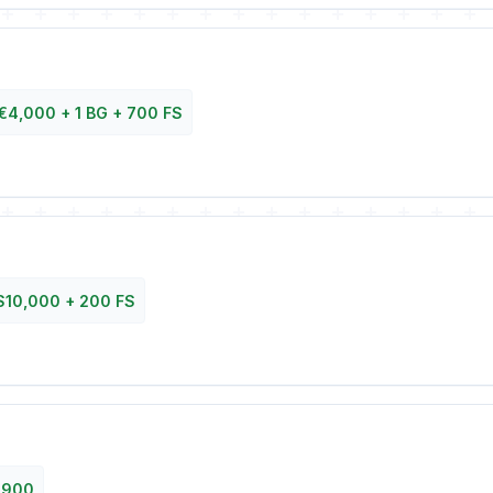
BINE DE ȘTIUT
Limited crypto options
€4,000 + 1 BG + 700 FS
BINE DE ȘTIUT
Withdrawal processing can be sl
$10,000 + 200 FS
BINE DE ȘTIUT
Interface can feel cluttered
€900