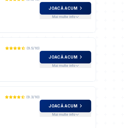
JOACĂ ACUM
Mai multe info
(9.5/10)
JOACĂ ACUM
Mai multe info
(9.3/10)
JOACĂ ACUM
Mai multe info