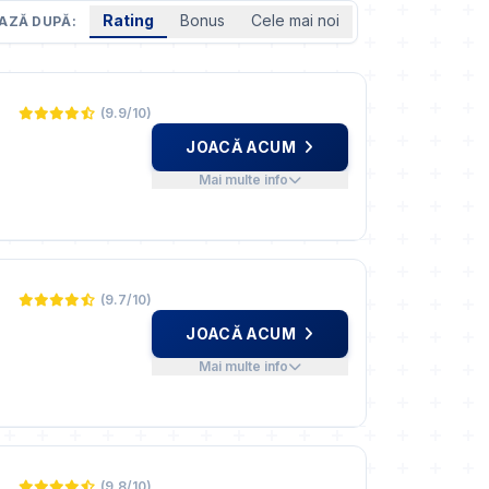
Rating
Bonus
Cele mai noi
AZĂ DUPĂ:
(9.9/10)
JOACĂ ACUM
Mai multe info
(9.7/10)
JOACĂ ACUM
Mai multe info
(9.8/10)