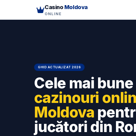
Casino
Moldova
ONLINE
GHID ACTUALIZAT 2026
Cele mai bune
cazinouri onli
Moldova
pentr
jucători din R