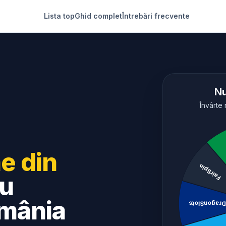
Lista top
Ghid complet
Întrebări frecvente
Nu
Învârte 
ne din
u
omânia