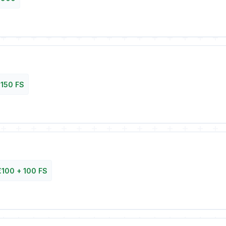
BINE DE ȘTIUT
Limited payment methods
 150 FS
BINE DE ȘTIUT
Support not always 24/7
€100 + 100 FS
BINE DE ȘTIUT