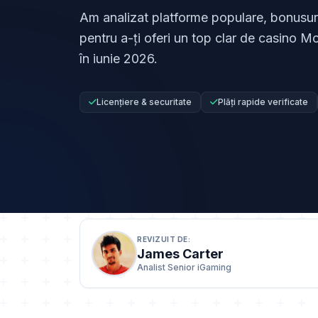
Am analizat platforme populare, bonusuri
pentru a-ți oferi un top clar de
casino Mo
în iunie 2026.
Licențiere & securitate
Plăți rapide verificate
REVIZUIT DE:
James Carter
Analist Senior iGaming