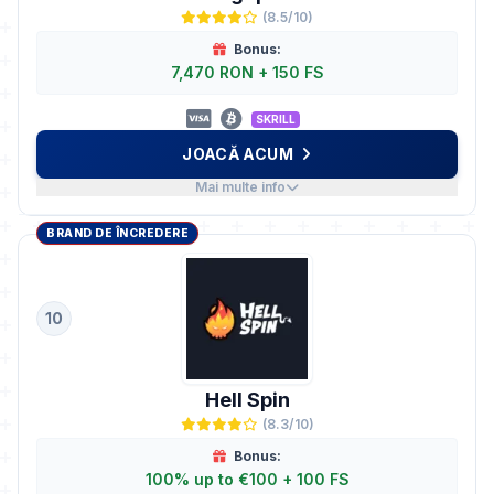
(8.5/10)
Bonus:
7,470 RON + 150 FS
SKRILL
JOACĂ ACUM
Mai multe info
BRAND DE ÎNCREDERE
DE CE NE PLACE
RTP: 96%
Min Deposit: 10 RON
Payout speed: Under 1 hour
10
Casino Games: 6000+
BINE DE ȘTIUT
Hell Spin
Support not always 24/7
(8.3/10)
Bonus:
100% up to €100 + 100 FS