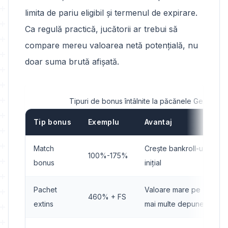
limita de pariu eligibil și termenul de expirare.
Ca regulă practică, jucătorii ar trebui să
compare mereu valoarea netă potențială, nu
doar suma brută afișată.
Tipuri de bonus întâlnite la păcănele Germania
Tip bonus
Exemplu
Avantaj
Match
Crește bankroll-ul
R
100%-175%
bonus
inițial
Pachet
Valoare mare pe
C
460% + FS
extins
mai multe depuneri
p