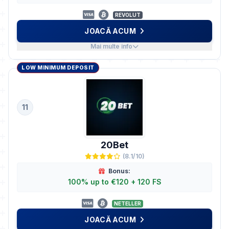
REVOLUT
JOACĂ ACUM
Mai multe info
LOW MINIMUM DEPOSIT
DE CE NE PLACE
RTP: 97%
Min Deposit: €5
Payout speed: 1-3 hours
11
Casino Games: 3500+
BINE DE ȘTIUT
20Bet
Smaller welcome bonus
(8.1/10)
Bonus:
100% up to €120 + 120 FS
NETELLER
JOACĂ ACUM