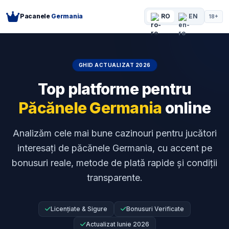
Pacanele
Germania
RO
EN
18+
GHID ACTUALIZAT 2026
Top platforme pentru
Păcănele Germania
online
Analizăm cele mai bune cazinouri pentru jucători
interesați de
păcănele Germania
, cu accent pe
bonusuri reale, metode de plată rapide și condiții
transparente.
Licențiate & Sigure
Bonusuri Verificate
Actualizat Iunie 2026