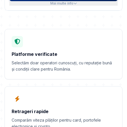
Mai multe info
DE CE NE PLACE
RTP: 96%
Min Deposit: €1
Payout speed: 1-24 hours
Casino Games: 5000+
BINE DE ȘTIUT
Platforme verificate
Limited table game selection
Selectăm doar operatori cunoscuți, cu reputație bună
și condiții clare pentru România.
Retrageri rapide
Comparăm viteza plăților pentru card, portofele
electronice și crypto.