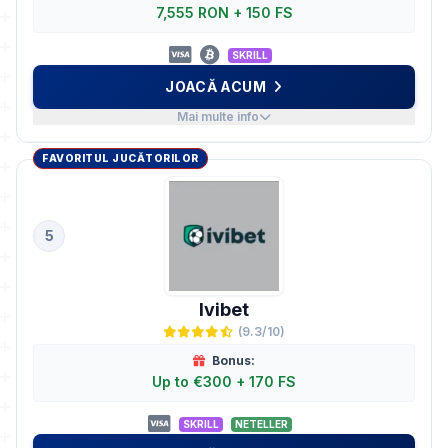
7,555 RON + 150 FS
SKRILL
JOACĂ ACUM
Mai multe info
FAVORITUL JUCĂTORILOR
DE CE NE PLACE
RTP: 96%
Min Deposit: 10 RON
Payout speed: Up to 24 hours
5
Casino Games: 5500+
BINE DE ȘTIUT
Ivibet
Higher wagering requirements
(9.3/10)
Bonus:
Up to €300 + 170 FS
SKRILL
NETELLER