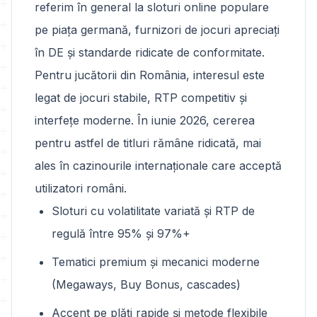
referim în general la sloturi online populare
pe piața germană, furnizori de jocuri apreciați
în DE și standarde ridicate de conformitate.
Pentru jucătorii din România, interesul este
legat de jocuri stabile, RTP competitiv și
interfețe moderne. În iunie 2026, cererea
pentru astfel de titluri rămâne ridicată, mai
ales în cazinourile internaționale care acceptă
utilizatori români.
Sloturi cu volatilitate variată și RTP de
regulă între 95% și 97%+
Tematici premium și mecanici moderne
(Megaways, Buy Bonus, cascades)
Accent pe plăți rapide și metode flexibile