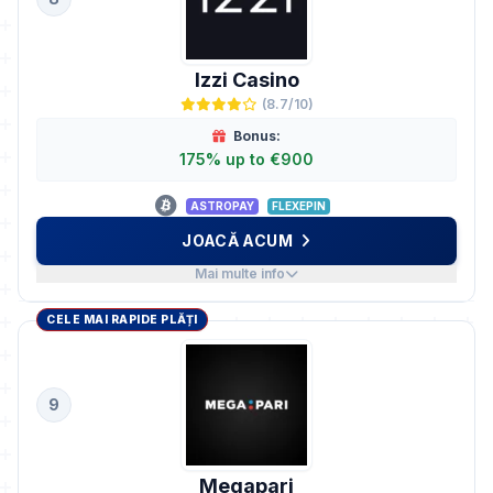
Casino Games: 7000+
BINE DE ȘTIUT
Izzi Casino
Interface can feel cluttered
(8.7/10)
Bonus:
175% up to €900
ASTROPAY
FLEXEPIN
JOACĂ ACUM
Mai multe info
CELE MAI RAPIDE PLĂȚI
DE CE NE PLACE
RTP: 96%
Min Deposit: €5
Payout speed: 1-24 hours
9
Casino Games: 4500+
BINE DE ȘTIUT
Megapari
Limited payment methods