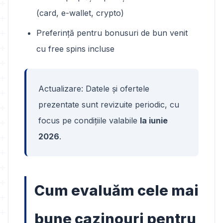
(card, e-wallet, crypto)
Preferință pentru bonusuri de bun venit
cu free spins incluse
Actualizare: Datele și ofertele
prezentate sunt revizuite periodic, cu
focus pe condițiile valabile
la iunie
2026
.
Cum evaluăm cele mai
bune cazinouri pentru