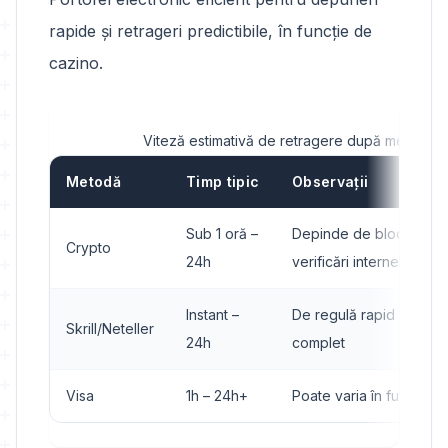
rapide și retrageri predictibile, în funcție de
cazino.
Viteză estimativă de retragere după metodă
Metodă
Timp tipic
Observații
Sub 1 oră –
Depinde de blockchain 
Crypto
24h
verificări interne
Instant –
De regulă rapid după 
Skrill/Neteller
24h
complet
Visa
1h – 24h+
Poate varia în funcție 