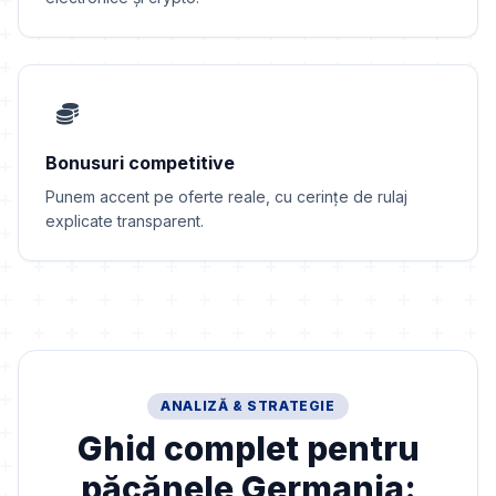
Bonusuri competitive
Punem accent pe oferte reale, cu cerințe de rulaj
explicate transparent.
ANALIZĂ & STRATEGIE
Ghid complet pentru
păcănele Germania: