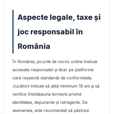
Aspecte legale, taxe și
joc responsabil în
România
În România, jocurile de noroc online trebuie
accesate responsabil și doar pe platforme
care respectă standarde de conformitate.
Jucătorii trebuie să aibă minimum 18 ani și să
verifice întotdeauna termenii privind
identitatea, depunerile și retragerile. De
asemenea, este recomandat să păstrezi