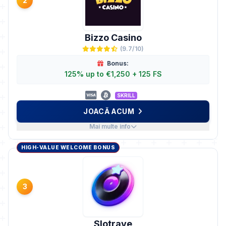
2
Casino Games: 5000+
BINE DE ȘTIUT
Bizzo Casino
Complex bonus terms
(9.7/10)
Bonus:
125% up to €1,250 + 125 FS
SKRILL
JOACĂ ACUM
Mai multe info
HIGH-VALUE WELCOME BONUS
DE CE NE PLACE
RTP: 96%
Min Deposit: €10
Payout speed: Instant
3
Casino Games: 6000+
BINE DE ȘTIUT
Slotrave
Fewer ongoing promotions