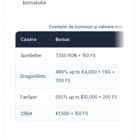
bonusului
Exemple de bonusuri și valoare maximă
Casino
Bonus
Valo
SpinBetter
7,555 RON + 150 FS
7555
460% up to €4,000 + 1 BG +
DragonSlots
400
700 FS
FairSpin
550% up to $10,000 + 200 FS
1000
22Bet
€1,500 + 150 FS
1500