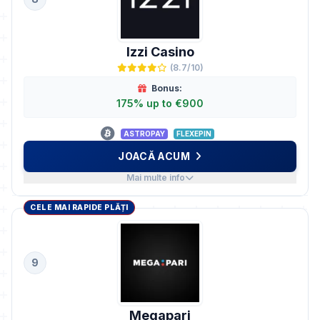
Casino Games: 7000+
BINE DE ȘTIUT
Izzi Casino
Interface can feel cluttered
(8.7/10)
Bonus:
175% up to €900
ASTROPAY
FLEXEPIN
JOACĂ ACUM
Mai multe info
CELE MAI RAPIDE PLĂȚI
DE CE NE PLACE
RTP: 96%
Min Deposit: €5
Payout speed: 1-24 hours
9
Casino Games: 4500+
BINE DE ȘTIUT
Megapari
Limited payment methods