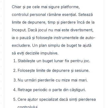
Chiar și pe cele mai sigure platforme,
controlul personal rămâne esențial. Setează
limite de depunere, timp și pierdere încă de la
început. Dacă jocul nu mai este divertisment,
ia o pauză și folosește instrumentele de auto-
excludere. Un plan simplu de buget te ajută
să eviți deciziile impulsive.
Stabilește un buget lunar fix pentru joc.
Folosește limite de depunere și sesiune.
Nu urmări pierderile cu mize mai mari.
Retrage periodic o parte din câștiguri.
Cere ajutor specializat dacă simți pierderea
controlului.