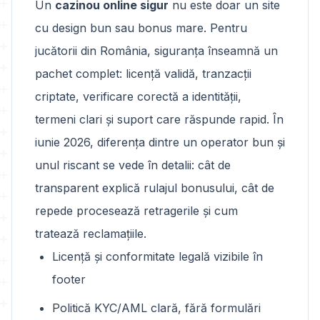
Un
cazinou online sigur
nu este doar un site
cu design bun sau bonus mare. Pentru
jucătorii din România, siguranța înseamnă un
pachet complet: licență validă, tranzacții
criptate, verificare corectă a identității,
termeni clari și suport care răspunde rapid. În
iunie 2026, diferența dintre un operator bun și
unul riscant se vede în detalii: cât de
transparent explică rulajul bonusului, cât de
repede procesează retragerile și cum
tratează reclamațiile.
Licență și conformitate legală vizibile în
footer
Politică KYC/AML clară, fără formulări