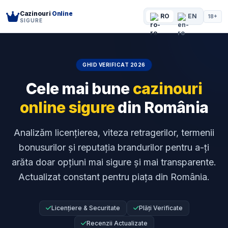
Cazinouri
Online
RO
EN
18+
SIGURE
GHID VERIFICAT 2026
Cele mai bune
cazinouri
online sigure
din România
Analizăm licențierea, viteza retragerilor, termenii
bonusurilor și reputația brandurilor pentru a-ți
arăta doar opțiuni
mai sigure și mai transparente
.
Actualizat constant pentru piața din România.
Licențiere & Securitate
Plăți Verificate
Recenzii Actualizate