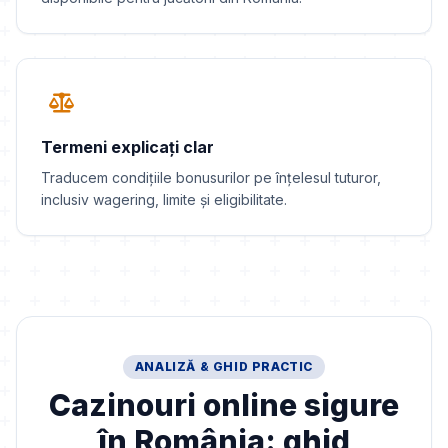
Termeni explicați clar
Traducem condițiile bonusurilor pe înțelesul tuturor,
inclusiv wagering, limite și eligibilitate.
ANALIZĂ & GHID PRACTIC
Cazinouri online sigure
în România: ghid