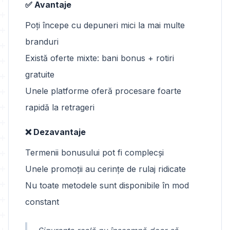
✅ Avantaje
Poți începe cu depuneri mici la mai multe
branduri
Există oferte mixte: bani bonus + rotiri
gratuite
Unele platforme oferă procesare foarte
rapidă la retrageri
❌ Dezavantaje
Termenii bonusului pot fi complecși
Unele promoții au cerințe de rulaj ridicate
Nu toate metodele sunt disponibile în mod
constant