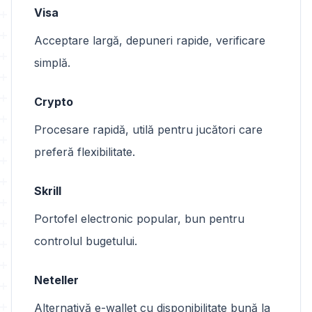
Visa
Acceptare largă, depuneri rapide, verificare
simplă.
Crypto
Procesare rapidă, utilă pentru jucători care
preferă flexibilitate.
Skrill
Portofel electronic popular, bun pentru
controlul bugetului.
Neteller
Alternativă e-wallet cu disponibilitate bună la