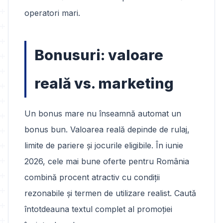
operatori mari.
Bonusuri: valoare
reală vs. marketing
Un bonus mare nu înseamnă automat un
bonus bun. Valoarea reală depinde de rulaj,
limite de pariere și jocurile eligibile. În iunie
2026, cele mai bune oferte pentru România
combină procent atractiv cu condiții
rezonabile și termen de utilizare realist. Caută
întotdeauna textul complet al promoției