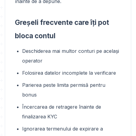
înainte de a depune.
Greșeli frecvente care îți pot
bloca contul
Deschiderea mai multor conturi pe același
operator
Folosirea datelor incomplete la verificare
Parierea peste limita permisă pentru
bonus
Încercarea de retragere înainte de
finalizarea KYC
Ignorarea termenului de expirare a