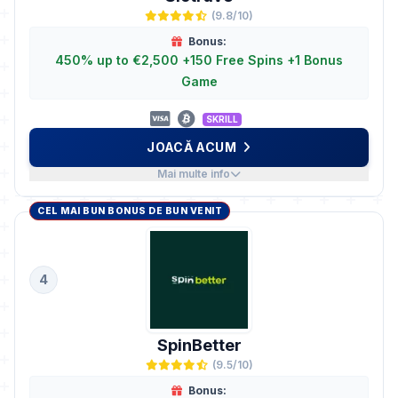
(9.8/10)
Bonus:
450% up to €2,500 +150 Free Spins +1 Bonus
Game
SKRILL
JOACĂ ACUM
Mai multe info
CEL MAI BUN BONUS DE BUN VENIT
DE CE NE PLACE
RTP: 97%
Min Deposit: €10
Payout speed: 1-3 hours
4
Casino Games: 7000+
BINE DE ȘTIUT
SpinBetter
Wagering: Bonus x40
(9.5/10)
Bonus: