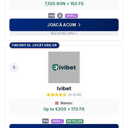
7,555 RON + 150 FS
SKRILL
JOACĂ ACUM
Mai multe info
FAVORITUL JUCĂTORILOR
DE CE NE PLACE
RTP: 96%
Min Deposit: 10 RON
Payout speed: Up to 24 hours
5
Casino Games: 5500+
BINE DE ȘTIUT
Ivibet
Higher wagering requirements
(9.3/10)
Bonus:
Up to €300 + 170 FS
SKRILL
NETELLER