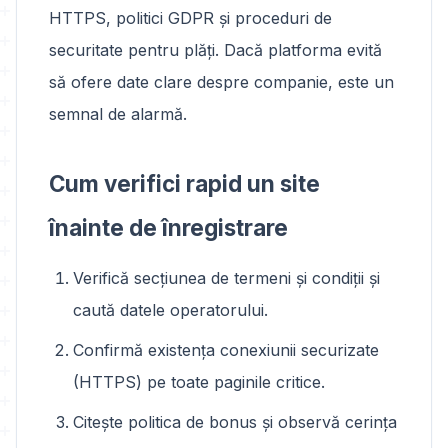
HTTPS, politici GDPR și proceduri de
securitate pentru plăți. Dacă platforma evită
să ofere date clare despre companie, este un
semnal de alarmă.
Cum verifici rapid un site
înainte de înregistrare
Verifică secțiunea de termeni și condiții și
caută datele operatorului.
Confirmă existența conexiunii securizate
(HTTPS) pe toate paginile critice.
Citește politica de bonus și observă cerința