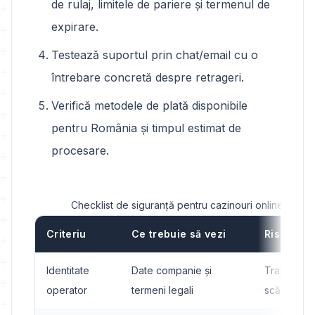
de rulaj, limitele de pariere și termenul de
expirare.
Testează suportul prin chat/email cu o
întrebare concretă despre retrageri.
Verifică metodele de plată disponibile
pentru România și timpul estimat de
procesare.
Checklist de siguranță pentru cazinouri online în Ro
Criteriu
Ce trebuie să vezi
Risc dacă
Identitate
Date companie și
Transpare
operator
termeni legali
scăzută