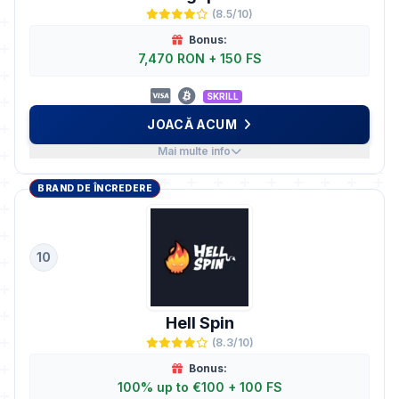
(8.5/10)
Bonus:
7,470 RON + 150 FS
SKRILL
JOACĂ ACUM
Mai multe info
BRAND DE ÎNCREDERE
DE CE NE PLACE
RTP: 96%
Min Deposit: 10 RON
Payout speed: Under 1 hour
10
Casino Games: 6000+
BINE DE ȘTIUT
Hell Spin
Support not always 24/7
(8.3/10)
Bonus:
100% up to €100 + 100 FS