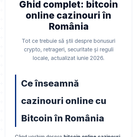
Ghid complet: bitcoin
online cazinouri în
România
Tot ce trebuie să știi despre bonusuri
crypto, retrageri, securitate și reguli
locale, actualizat iunie 2026.
Ce înseamnă
cazinouri online cu
Bitcoin în România
Când vorbim despre
bitcoin online cazinouri
,