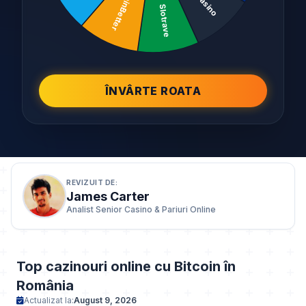
ÎNVÂRTE ROATA
REVIZUIT DE:
James Carter
Analist Senior Casino & Pariuri Online
Top cazinouri online cu Bitcoin în
România
Actualizat la:
August 9, 2026