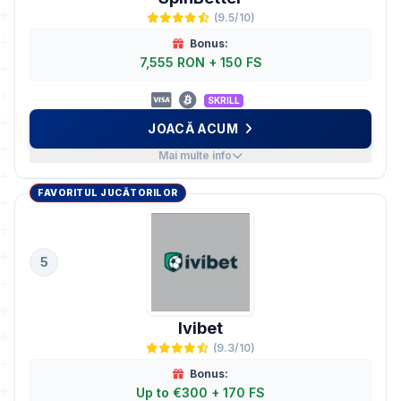
(9.5/10)
Bonus:
7,555 RON + 150 FS
SKRILL
JOACĂ ACUM
Mai multe info
FAVORITUL JUCĂTORILOR
DE CE NE PLACE
RTP: 96%
Min Deposit: 10 RON
Payout speed: Up to 24 hours
5
Casino Games: 5500+
BINE DE ȘTIUT
Ivibet
Higher wagering requirements
(9.3/10)
Bonus:
Up to €300 + 170 FS