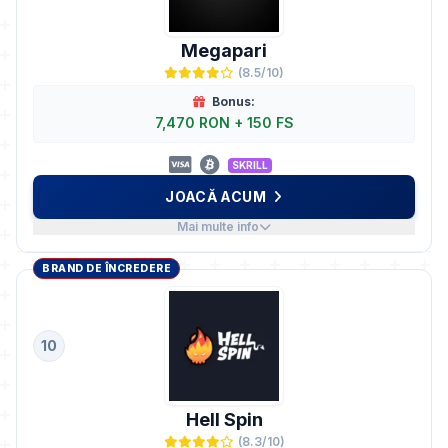
BINE DE ȘTIUT
Megapari
Limited payment methods
(8.5/10)
Bonus:
7,470 RON + 150 FS
SKRILL
JOACĂ ACUM
Mai multe info
BRAND DE ÎNCREDERE
DE CE NE PLACE
RTP: 96%
Min Deposit: 10 RON
Payout speed: Under 1 hour
10
Casino Games: 6000+
BINE DE ȘTIUT
Hell Spin
Support not always 24/7
(8.3/10)