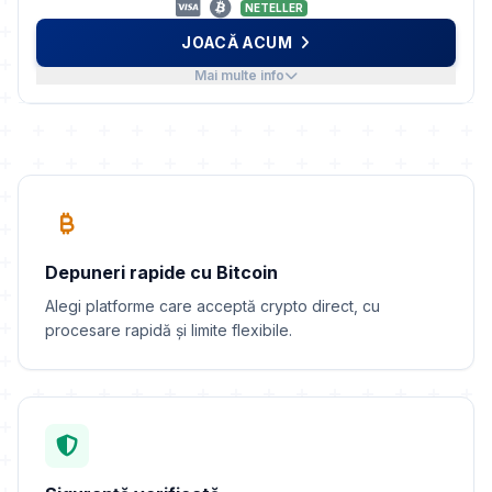
NETELLER
JOACĂ ACUM
Mai multe info
DE CE NE PLACE
RTP: 96%
Min Deposit: €1
Payout speed: 1-24 hours
Casino Games: 5000+
BINE DE ȘTIUT
Depuneri rapide cu Bitcoin
Limited table game selection
Alegi platforme care acceptă crypto direct, cu
procesare rapidă și limite flexibile.