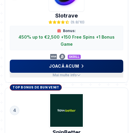
BINE DE ȘTIUT
Slotrave
Fewer ongoing promotions
(9.8/10)
Bonus:
450% up to €2,500 +150 Free Spins +1 Bonus
Game
SKRILL
JOACĂ ACUM
Mai multe info
TOP BONUS DE BUN VENIT
DE CE NE PLACE
RTP: 97%
Min Deposit: €10
Payout speed: 1-3 hours
4
Casino Games: 7000+
BINE DE ȘTIUT
SpinBetter
Wagering: Bonus x40