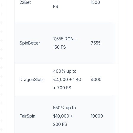
22Bet
1500
FS
bu
va
Pa
7,555 RON +
pu
SpinBetter
7555
150 FS
pe
ju
460% up to
Vo
DragonSlots
€4,000 + 1 BG
4000
de
+ 700 FS
sp
Or
550% up to
că
FairSpin
$10,000 +
10000
uti
200 FS
cr