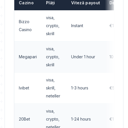
Cazino
Plăți
Viteză payout
Depuner
visa,
Bizzo
crypto,
Instant
€10
Casino
skrill
visa,
Megapari
crypto,
Under 1 hour
10 RON
skrill
visa,
Ivibet
skrill,
1-3 hours
€5
neteller
visa,
20Bet
crypto,
1-24 hours
€1
neteller