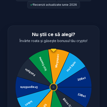
Recenzii actualizate iunie 2026
Nu știi ce să alegi?
Învârte roata și găsește bonusul tău crypto!