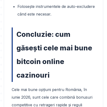
Folosește instrumentele de auto-excludere
când este necesar.
Concluzie: cum
găsești cele mai bune
bitcoin online
cazinouri
Cele mai bune opțiuni pentru România, în
iunie 2026, sunt cele care combină bonusuri
competitive cu retrageri rapide și reguli