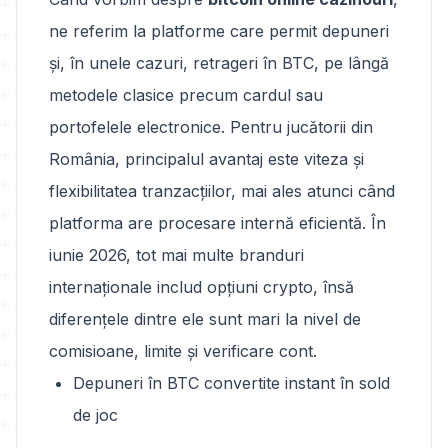
ne referim la platforme care permit depuneri
și, în unele cazuri, retrageri în BTC, pe lângă
metodele clasice precum cardul sau
portofelele electronice. Pentru jucătorii din
România, principalul avantaj este viteza și
flexibilitatea tranzacțiilor, mai ales atunci când
platforma are procesare internă eficientă. În
iunie 2026, tot mai multe branduri
internaționale includ opțiuni crypto, însă
diferențele dintre ele sunt mari la nivel de
comisioane, limite și verificare cont.
Depuneri în BTC convertite instant în sold
de joc