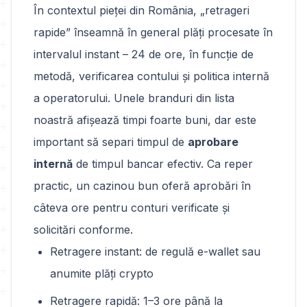
În contextul pieței din România, „retrageri
rapide” înseamnă în general plăți procesate în
intervalul instant – 24 de ore, în funcție de
metodă, verificarea contului și politica internă
a operatorului. Unele branduri din lista
noastră afișează timpi foarte buni, dar este
important să separi timpul de
aprobare
internă
de timpul bancar efectiv. Ca reper
practic, un cazinou bun oferă aprobări în
câteva ore pentru conturi verificate și
solicitări conforme.
Retragere instant: de regulă e-wallet sau
anumite plăți crypto
Retragere rapidă: 1–3 ore până la