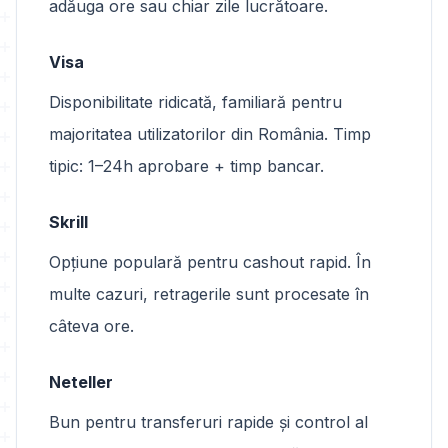
adăuga ore sau chiar zile lucrătoare.
Visa
Disponibilitate ridicată, familiară pentru
majoritatea utilizatorilor din România. Timp
tipic: 1–24h aprobare + timp bancar.
Skrill
Opțiune populară pentru cashout rapid. În
multe cazuri, retragerile sunt procesate în
câteva ore.
Neteller
Bun pentru transferuri rapide și control al