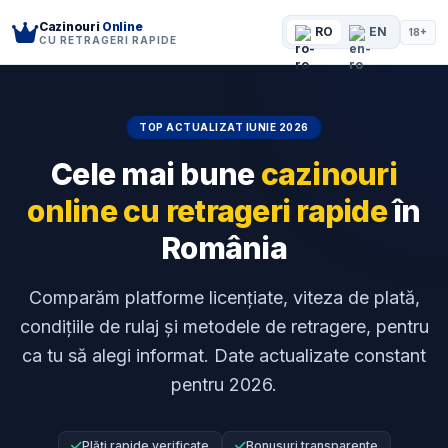
Cazinouri
Online
RO
EN
18+
CU RETRAGERI RAPIDE
TOP ACTUALIZAT IUNIE 2026
Cele mai bune
cazinouri
online cu retrageri rapide
în
România
Comparăm platforme licențiate, viteza de plată,
condițiile de rulaj și metodele de retragere, pentru
ca tu să alegi informat.
Date actualizate constant
pentru 2026.
Plăți rapide verificate
Bonusuri transparente