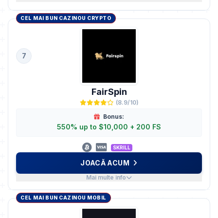
CEL MAI BUN CAZINOU CRYPTO
DE CE NE PLACE
RTP: 96%
Min Deposit: €10
Payout speed: 1-24 hours
7
Casino Games: 8000+
BINE DE ȘTIUT
FairSpin
Withdrawal processing can be slow
(8.9/10)
Bonus:
550% up to $10,000 + 200 FS
SKRILL
JOACĂ ACUM
Mai multe info
CEL MAI BUN CAZINOU MOBIL
DE CE NE PLACE
RTP: 97%