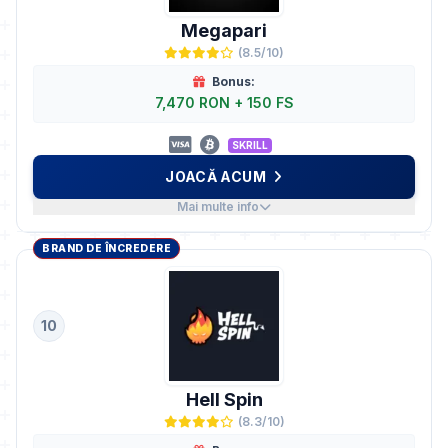
BINE DE ȘTIUT
Megapari
Limited payment methods
(8.5/10)
Bonus:
7,470 RON + 150 FS
SKRILL
JOACĂ ACUM
Mai multe info
BRAND DE ÎNCREDERE
DE CE NE PLACE
RTP: 96%
Min Deposit: 10 RON
Payout speed: Under 1 hour
10
Casino Games: 6000+
BINE DE ȘTIUT
Hell Spin
Support not always 24/7
(8.3/10)