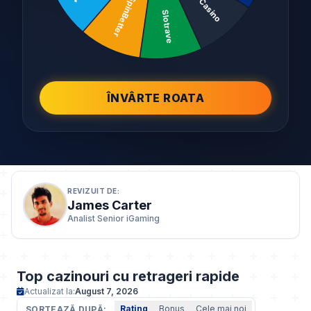
ÎNVÂRTE ROATA
REVIZUIT DE:
James Carter
Analist Senior iGaming
Top cazinouri cu retrageri rapide
Actualizat la:
August 7, 2026
Rating
Bonus
Cele mai noi
SORTEAZĂ DUPĂ: