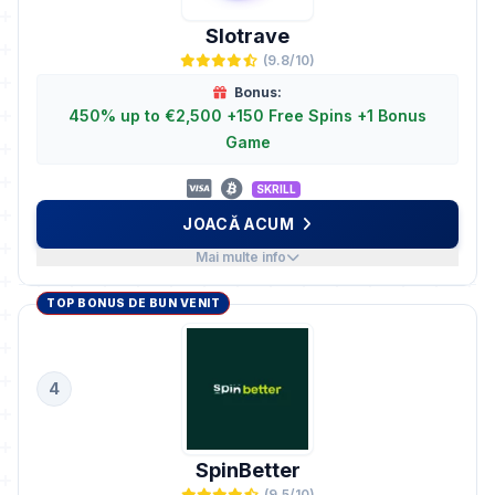
BINE DE ȘTIUT
Slotrave
Fewer ongoing promotions
(9.8/10)
Bonus:
450% up to €2,500 +150 Free Spins +1 Bonus
Game
SKRILL
JOACĂ ACUM
Mai multe info
TOP BONUS DE BUN VENIT
DE CE NE PLACE
RTP: 97%
Min Deposit: €10
Payout speed: 1-3 hours
4
Casino Games: 7000+
BINE DE ȘTIUT
SpinBetter
Wagering: Bonus x40
(9.5/10)