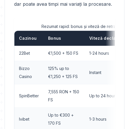
dar poate avea timpi mai variați la procesare.
Rezumat rapid: bonus și viteză de retragere
Cazinou
Bonus
Viteză declarată
22Bet
€1,500 + 150 FS
1-24 hours
Bizzo
125% up to
Instant
Casino
€1,250 + 125 FS
7,555 RON + 150
SpinBetter
Up to 24 hours
FS
Up to €300 +
Ivibet
1-3 hours
170 FS