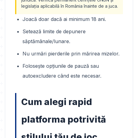
legislația aplicabilă în România înainte de a juca.
Joacă doar dacă ai minimum 18 ani.
Setează limite de depunere
săptămânale/lunare.
Nu urmări pierderile prin mărirea mizelor.
Folosește opțiunile de pauză sau
autoexcludere când este necesar.
Cum alegi rapid
platforma potrivită
stilului tău de joc