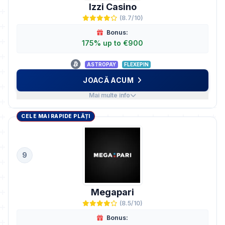
Izzi Casino
Interface can feel cluttered
(8.7/10)
Bonus:
175% up to €900
ASTROPAY
FLEXEPIN
JOACĂ ACUM
Mai multe info
CELE MAI RAPIDE PLĂȚI
DE CE NE PLACE
RTP: 96%
Min Deposit: €5
Payout speed: 1-24 hours
9
Casino Games: 4500+
BINE DE ȘTIUT
Megapari
Limited payment methods
(8.5/10)
Bonus: