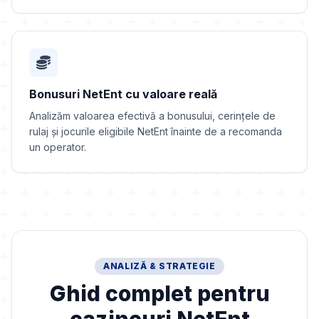
Bonusuri NetEnt cu valoare reală
Analizăm valoarea efectivă a bonusului, cerințele de
rulaj și jocurile eligibile NetEnt înainte de a recomanda
un operator.
ANALIZĂ & STRATEGIE
Ghid complet pentru