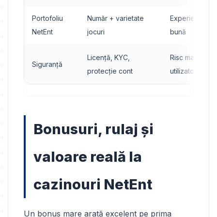
Portofoliu
Număr + varietate
Experiență de 
NetEnt
jocuri
bună
Licență, KYC,
Risc mai mic p
Siguranță
protecție cont
utilizator
Bonusuri, rulaj și
valoare reală la
cazinouri NetEnt
Un bonus mare arată excelent pe prima