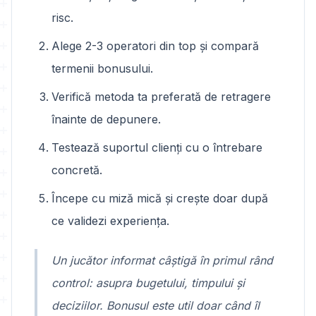
risc.
Alege 2-3 operatori din top și compară
termenii bonusului.
Verifică metoda ta preferată de retragere
înainte de depunere.
Testează suportul clienți cu o întrebare
concretă.
Începe cu miză mică și crește doar după
ce validezi experiența.
Un jucător informat câștigă în primul rând
control: asupra bugetului, timpului și
deciziilor. Bonusul este util doar când îl