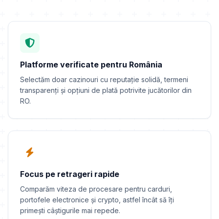
DE CE NE PLACE
RTP: 96%
Min Deposit: €1
Payout speed: 1-24 hours
Casino Games: 5000+
BINE DE ȘTIUT
Platforme verificate pentru România
Limited table game selection
Selectăm doar cazinouri cu reputație solidă, termeni
transparenți și opțiuni de plată potrivite jucătorilor din
RO.
Focus pe retrageri rapide
Comparăm viteza de procesare pentru carduri,
portofele electronice și crypto, astfel încât să îți
primești câștigurile mai repede.