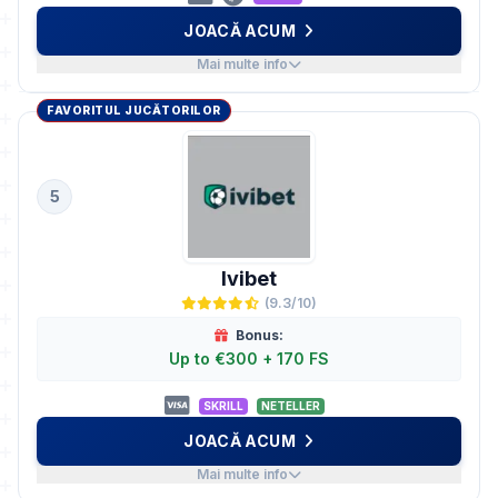
JOACĂ ACUM
Mai multe info
FAVORITUL JUCĂTORILOR
DE CE NE PLACE
RTP: 96%
Min Deposit: 10 RON
Payout speed: Up to 24 hours
5
Casino Games: 5500+
BINE DE ȘTIUT
Ivibet
Higher wagering requirements
(9.3/10)
Bonus:
Up to €300 + 170 FS
SKRILL
NETELLER
JOACĂ ACUM
Mai multe info