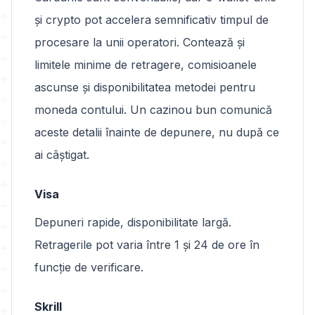
și crypto pot accelera semnificativ timpul de
procesare la unii operatori. Contează și
limitele minime de retragere, comisioanele
ascunse și disponibilitatea metodei pentru
moneda contului. Un cazinou bun comunică
aceste detalii înainte de depunere, nu după ce
ai câștigat.
Visa
Depuneri rapide, disponibilitate largă.
Retragerile pot varia între 1 și 24 de ore în
funcție de verificare.
Skrill