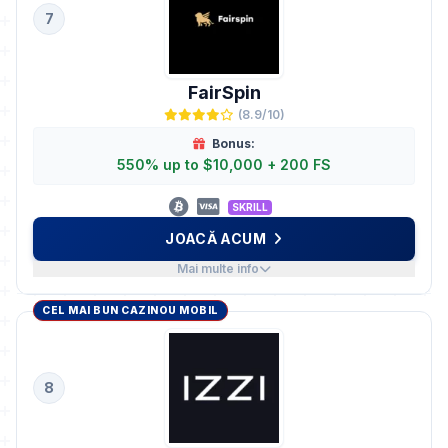
Payout speed: 1-24 hours
7
Casino Games: 8000+
BINE DE ȘTIUT
FairSpin
Withdrawal processing can be slow
(8.9/10)
Bonus:
550% up to $10,000 + 200 FS
SKRILL
JOACĂ ACUM
Mai multe info
CEL MAI BUN CAZINOU MOBIL
DE CE NE PLACE
RTP: 97%
Min Deposit: €1
Payout speed: Under 1 hour
8
Casino Games: 7000+
BINE DE ȘTIUT