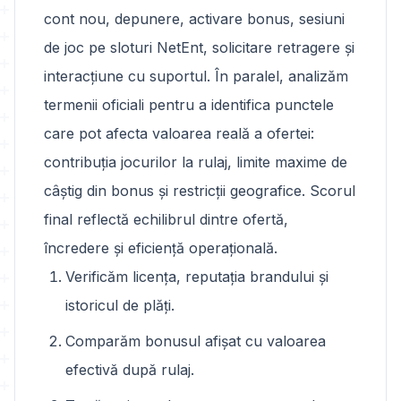
cont nou, depunere, activare bonus, sesiuni
de joc pe sloturi NetEnt, solicitare retragere și
interacțiune cu suportul. În paralel, analizăm
termenii oficiali pentru a identifica punctele
care pot afecta valoarea reală a ofertei:
contribuția jocurilor la rulaj, limite maxime de
câștig din bonus și restricții geografice. Scorul
final reflectă echilibrul dintre ofertă,
încredere și eficiență operațională.
Verificăm licența, reputația brandului și
istoricul de plăți.
Comparăm bonusul afișat cu valoarea
efectivă după rulaj.