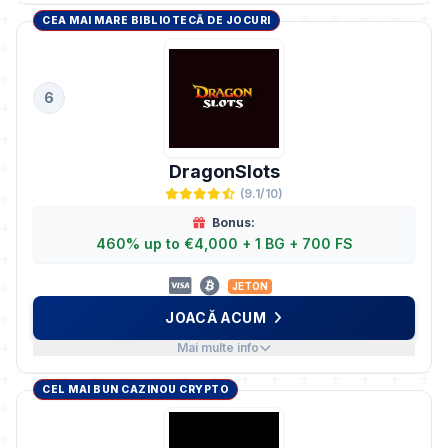
CEA MAI MARE BIBLIOTECĂ DE JOCURI
DE CE NE PLACE
RTP: 97%
Min Deposit: €5
Payout speed: 1-3 hours
6
Casino Games: 4000+
BINE DE ȘTIUT
DragonSlots
Limited crypto options
(9.1/10)
Bonus:
460% up to €4,000 + 1 BG + 700 FS
JETON
JOACĂ ACUM
Mai multe info
CEL MAI BUN CAZINOU CRYPTO
DE CE NE PLACE
RTP: 96%
Min Deposit: €10