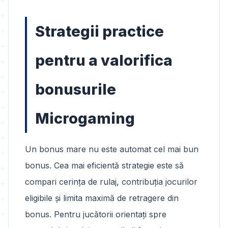
Strategii practice
pentru a valorifica
bonusurile
Microgaming
Un bonus mare nu este automat cel mai bun
bonus. Cea mai eficientă strategie este să
compari cerința de rulaj, contribuția jocurilor
eligibile și limita maximă de retragere din
bonus. Pentru jucătorii orientați spre