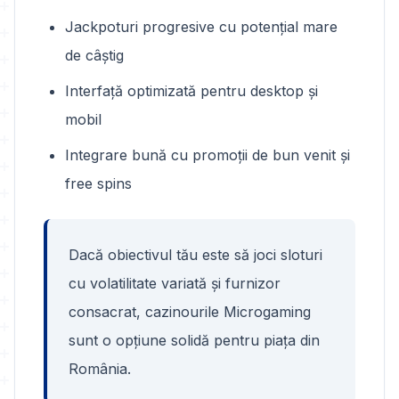
Jackpoturi progresive cu potențial mare
de câștig
Interfață optimizată pentru desktop și
mobil
Integrare bună cu promoții de bun venit și
free spins
Dacă obiectivul tău este să joci sloturi
cu volatilitate variată și furnizor
consacrat, cazinourile Microgaming
sunt o opțiune solidă pentru piața din
România.