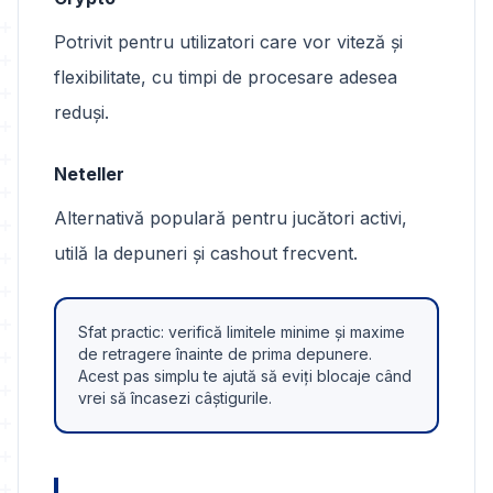
Potrivit pentru utilizatori care vor viteză și
flexibilitate, cu timpi de procesare adesea
reduși.
Neteller
Alternativă populară pentru jucători activi,
utilă la depuneri și cashout frecvent.
Sfat practic: verifică limitele minime și maxime
de retragere înainte de prima depunere.
Acest pas simplu te ajută să eviți blocaje când
vrei să încasezi câștigurile.