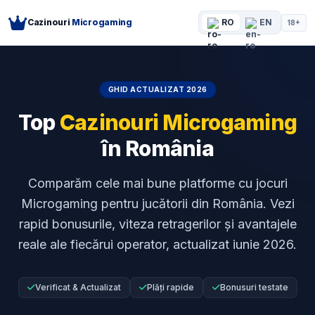
Cazinouri
Microgaming
RO
EN
18+
GHID ACTUALIZAT 2026
Top
Cazinouri Microgaming
în România
Comparăm cele mai bune platforme cu jocuri
Microgaming pentru jucătorii din România. Vezi
rapid bonusurile, viteza retragerilor și avantajele
reale ale fiecărui operator,
actualizat iunie 2026
.
Verificat & Actualizat
Plăți rapide
Bonusuri testate