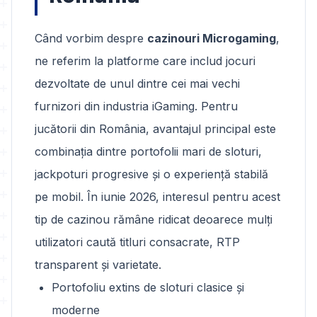
Când vorbim despre
cazinouri Microgaming
,
ne referim la platforme care includ jocuri
dezvoltate de unul dintre cei mai vechi
furnizori din industria iGaming. Pentru
jucătorii din România, avantajul principal este
combinația dintre portofolii mari de sloturi,
jackpoturi progresive și o experiență stabilă
pe mobil. În iunie 2026, interesul pentru acest
tip de cazinou rămâne ridicat deoarece mulți
utilizatori caută titluri consacrate, RTP
transparent și varietate.
Portofoliu extins de sloturi clasice și
moderne