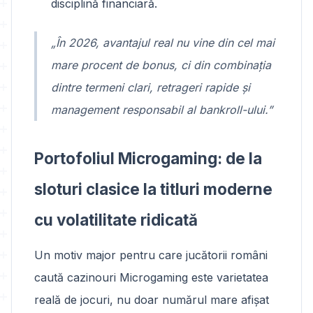
disciplină financiară.
„În 2026, avantajul real nu vine din cel mai
mare procent de bonus, ci din combinația
dintre termeni clari, retrageri rapide și
management responsabil al bankroll-ului.”
Portofoliul Microgaming: de la
sloturi clasice la titluri moderne
cu volatilitate ridicată
Un motiv major pentru care jucătorii români
caută cazinouri Microgaming este varietatea
reală de jocuri, nu doar numărul mare afișat