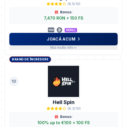
(8.5/10)
Bonus:
7,470 RON + 150 FS
SKRILL
JOACĂ ACUM
Mai multe info
BRAND DE ÎNCREDERE
DE CE NE PLACE
RTP: 96%
Min Deposit: 10 RON
Payout speed: Under 1 hour
10
Casino Games: 6000+
BINE DE ȘTIUT
Hell Spin
Support not always 24/7
(8.3/10)
Bonus:
100% up to €100 + 100 FS