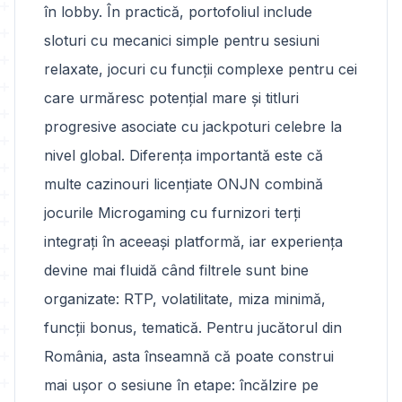
în lobby. În practică, portofoliul include
sloturi cu mecanici simple pentru sesiuni
relaxate, jocuri cu funcții complexe pentru cei
care urmăresc potențial mare și titluri
progresive asociate cu jackpoturi celebre la
nivel global. Diferența importantă este că
multe cazinouri licențiate ONJN combină
jocurile Microgaming cu furnizori terți
integrați în aceeași platformă, iar experiența
devine mai fluidă când filtrele sunt bine
organizate: RTP, volatilitate, miza minimă,
funcții bonus, tematică. Pentru jucătorul din
România, asta înseamnă că poate construi
mai ușor o sesiune în etape: încălzire pe