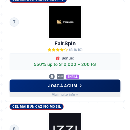
DE CE NE PLACE
RTP: 96%
Min Deposit: €10
Payout speed: 1-24 hours
7
Casino Games: 8000+
BINE DE ȘTIUT
FairSpin
Withdrawal processing can be slow
(8.9/10)
Bonus:
550% up to $10,000 + 200 FS
SKRILL
JOACĂ ACUM
Mai multe info
CEL MAI BUN CAZINO MOBIL
DE CE NE PLACE
RTP: 97%
Min Deposit: €1
Payout speed: Under 1 hour
8