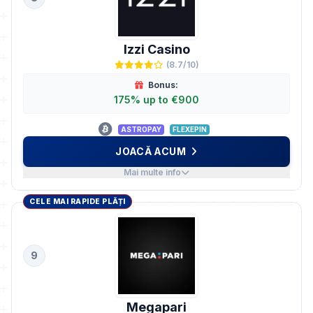
Casino Games: 7000+
BINE DE ȘTIUT
Izzi Casino
Interface can feel cluttered
(8.7/10)
Bonus:
175% up to €900
ASTROPAY
FLEXEPIN
JOACĂ ACUM
Mai multe info
CELE MAI RAPIDE PLĂȚI
DE CE NE PLACE
RTP: 96%
Min Deposit: €5
Payout speed: 1-24 hours
9
Casino Games: 4500+
BINE DE ȘTIUT
Megapari
Limited payment methods