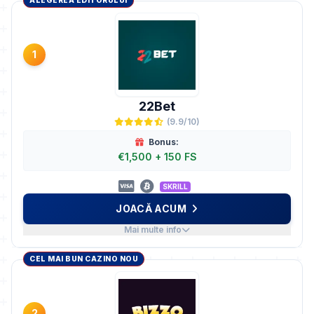
ALEGEREA EDITORULUI
1
22Bet
(9.9/10)
Bonus:
€1,500 + 150 FS
SKRILL
JOACĂ ACUM
Mai multe info
CEL MAI BUN CAZINO NOU
DE CE NE PLACE
RTP: 97%
Min Deposit: €1
Payout speed: 1-24 hours
2