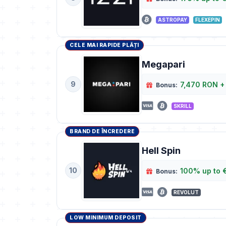
Casino Games: 7000+
ASTROPAY
FLEXEPIN
CELE MAI RAPIDE PLĂȚI
DE CE NE PLACE
RTP: 96%
Megapari
Min Deposit: €5
Payout speed: 1-24 hours
9
7,470 RON +
Bonus:
Casino Games: 4500+
SKRILL
BRAND DE ÎNCREDERE
DE CE NE PLACE
RTP: 96%
Hell Spin
Min Deposit: 10 RON
Payout speed: Under 1 hour
10
100% up to 
Bonus:
Casino Games: 6000+
REVOLUT
LOW MINIMUM DEPOSIT
DE CE NE PLACE