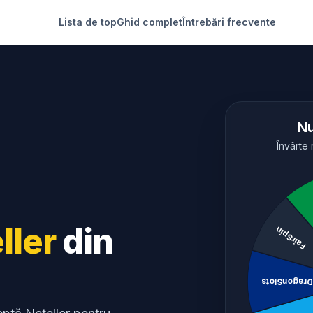
Lista de top
Ghid complet
Întrebări frecvente
Nu
Învârte 
ller
din