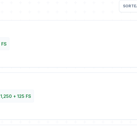
a
SORTE
 FS
BINE DE ȘTIUT
Complex bonus terms
1,250 + 125 FS
BINE DE ȘTIUT
Fewer ongoing promotions