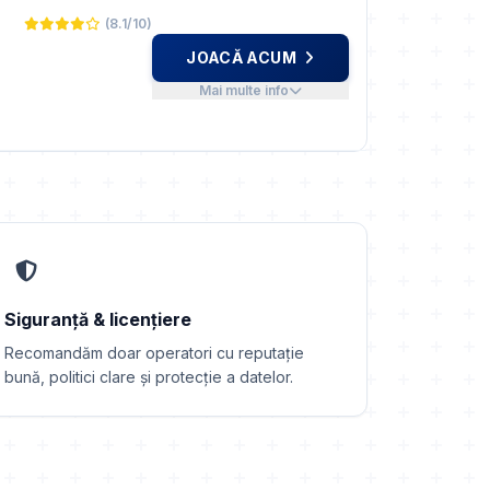
(8.1/10)
JOACĂ ACUM
Mai multe info
Siguranță & licențiere
Recomandăm doar operatori cu reputație
bună, politici clare și protecție a datelor.