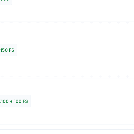
BINE DE ȘTIUT
Limited payment methods
 150 FS
BINE DE ȘTIUT
Support not always 24/7
€100 + 100 FS
BINE DE ȘTIUT