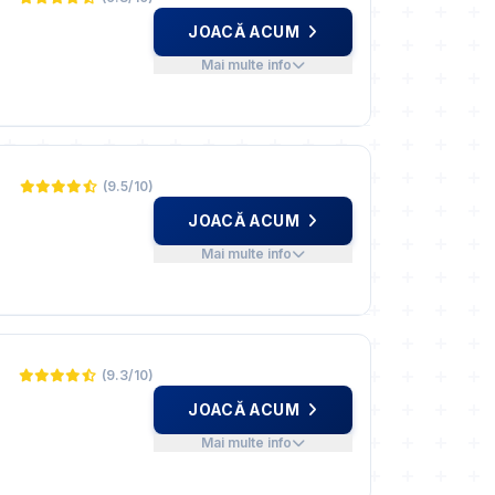
JOACĂ ACUM
Mai multe info
(9.5/10)
JOACĂ ACUM
Mai multe info
(9.3/10)
JOACĂ ACUM
Mai multe info