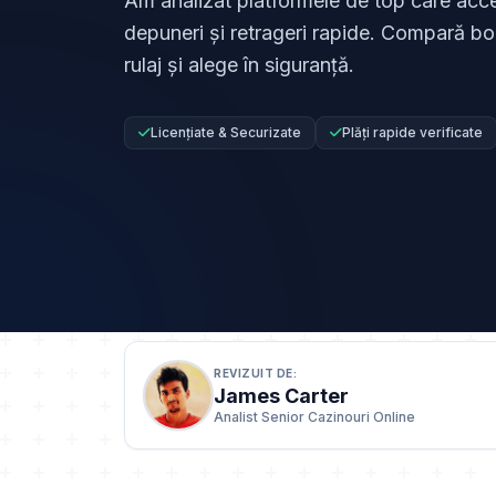
Am analizat platformele de top care ac
depuneri și retrageri rapide. Compară bon
rulaj și alege în siguranță.
Licențiate & Securizate
Plăți rapide verificate
REVIZUIT DE:
James Carter
Analist Senior Cazinouri Online