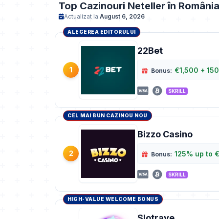
Top Cazinouri Neteller în Români
Actualizat la:
August 6, 2026
ALEGEREA EDITORULUI
22Bet
1
€1,500 + 150
Bonus:
SKRILL
CEL MAI BUN CAZINOU NOU
DE CE NE PLACE
RTP: 97%
Bizzo Casino
Min Deposit: €1
Payout speed: 1-24 hours
2
125% up to €
Bonus:
Casino Games: 5000+
SKRILL
HIGH-VALUE WELCOME BONUS
DE CE NE PLACE
RTP: 96%
Slotrave