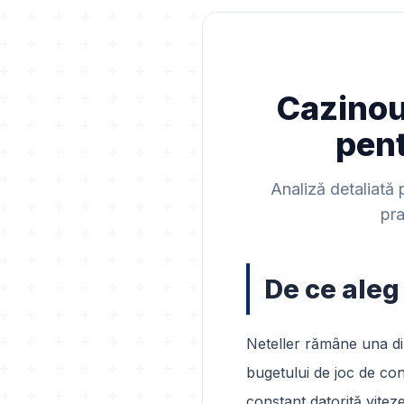
Cazinou
pent
Analiză detaliată 
pra
De ce aleg
Neteller rămâne una di
bugetului de joc de co
constant datorită viteze