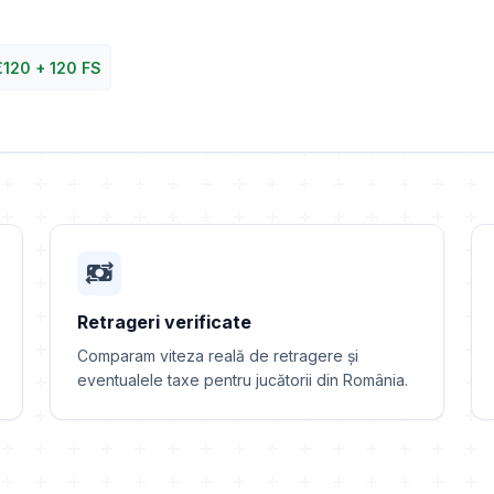
Smaller welcome bonus
€120 + 120 FS
BINE DE ȘTIUT
Limited table game selection
Retrageri verificate
Comparam viteza reală de retragere și
eventualele taxe pentru jucătorii din România.